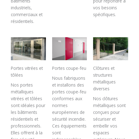
bâtiments
pour répondre à
industriels,
vos besoins
commerciaux et
spécifiques.
résidentiels.
Portes vitrées et
Portes coupe-feu
Clôtures et
tôlées
structures
Nous fabriquons
métalliques
Nos portes
et installons des
diverses
métalliques
portes coupe-feu
vitrées et tôlées
conformes aux
Nos clôtures
sont idéales pour
normes
métalliques sont
les bâtiments
européennes de
conçues pour
résidentiels et
sécurité incendie.
sécuriser et
professionnels.
Ces équipements
embellir vos
Elles offrent à la
sont
espaces