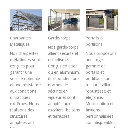
Charpantes
Garde-corps
Portails &
Métaliques
portillons
Nos garde-corps
Nos charpentes
allient sécurité et
Nous proposons
métalliques sont
esthétisme.
une large
conçues pour
Conçus en acier
gamme de
garantir une
ou en aluminium,
portails et
solidité optimale
ils répondent aux
portillons sur
et une résistance
normes de
mesure, alliant
aux conditions
sécurité en
robustesse et
climatiques
vigueur et sont
élégance.
extrêmes. Nous
adaptés aux
Motorisation et
réalisons des
escaliers, balcons
finitions
structures
et terrasses.
personnalisées
adaptées aux
sont disponibles