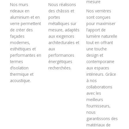
mesure
Nos murs
Nous réalisons
rideaux en
des châssis et
Nos verrières
aluminium et en
portes
sont conçues
verre permettent
métalliques sur
pour maximiser
de créer des
mesure, adaptés
l’apport de
façades
aux exigences
lumière naturelle
modernes,
architecturales et
tout en offrant
esthétiques et
aux
une touche
performantes en
performances
design et
termes
énergétiques
contemporaine
d’isolation
recherchées.
aux espaces
thermique et
intérieurs. Grâce
acoustique.
à nos
collaborations
avec les
meilleurs
fournisseurs,
nous
garantissons des
matériaux de